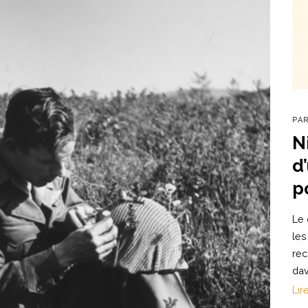
PA
N
d
p
Le 
les
rec
dav
Lir