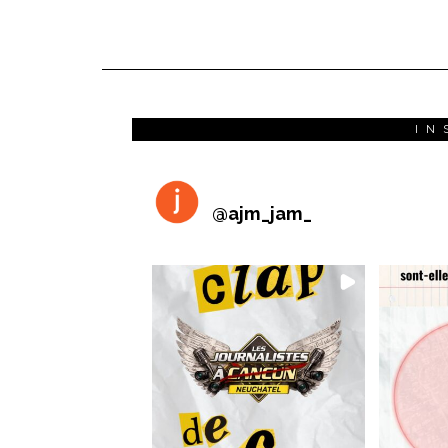
IN
@
ajm_jam_