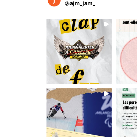
@
ajm_jam_