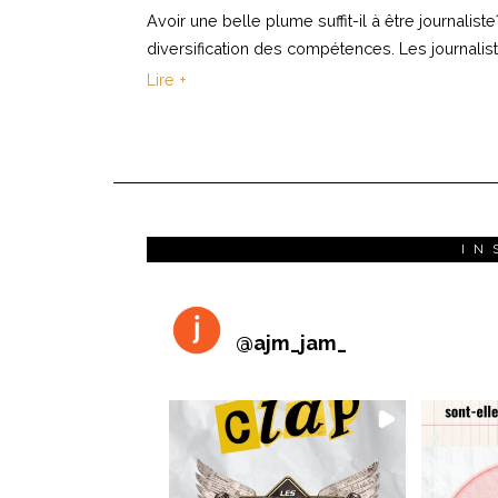
Avoir une belle plume suffit-il à être journalis
diversification des compétences. Les journalis
Lire +
IN
@
ajm_jam_