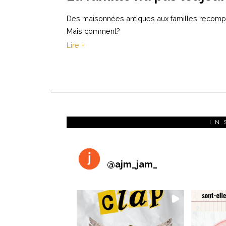
Des maisonnées antiques aux familles recompos
Mais comment?
Lire +
IN
@
ajm_jam_