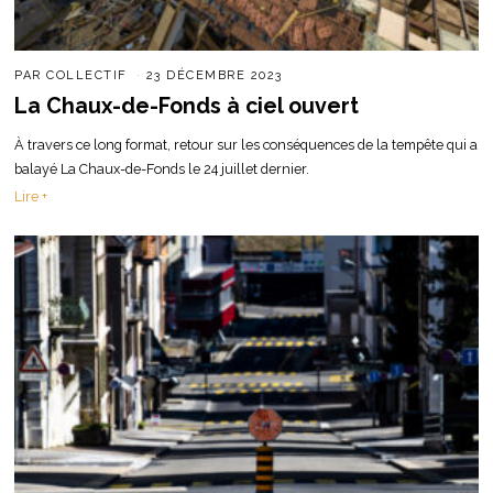
PAR
COLLECTIF
23 DÉCEMBRE 2023
La Chaux-de-Fonds à ciel ouvert
À travers ce long format, retour sur les conséquences de la tempête qui a
balayé La Chaux-de-Fonds le 24 juillet dernier.
Lire +