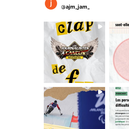
@
ajm_jam_