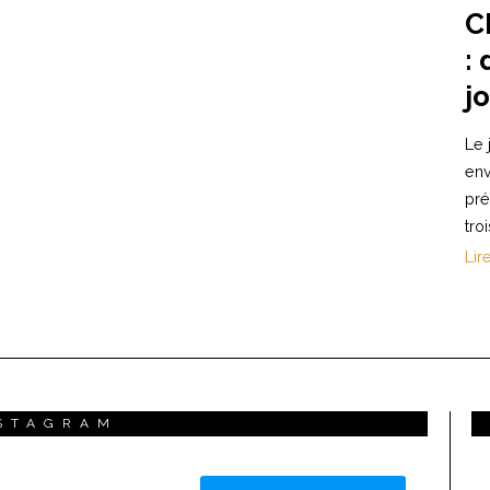
C
:
j
Le 
env
pré
tro
Lir
STAGRAM