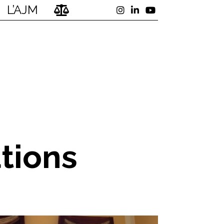
L’AJM
tions