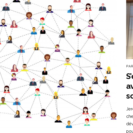
PA
S
a
s
Jer
che
dév
po