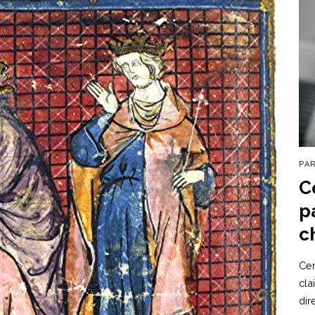
PA
C
p
c
Cer
cla
dir