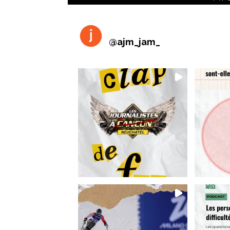
@
ajm_jam_