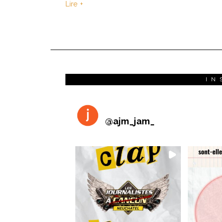
Lire +
IN
@
ajm_jam_