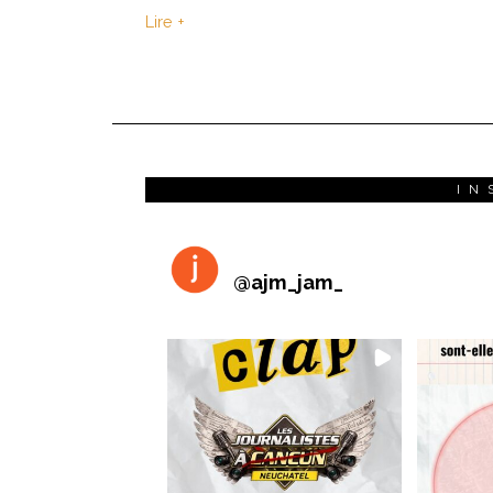
Lire +
IN
@
ajm_jam_