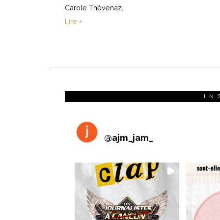
Carole Thévenaz.
Lire +
IN
@
ajm_jam_