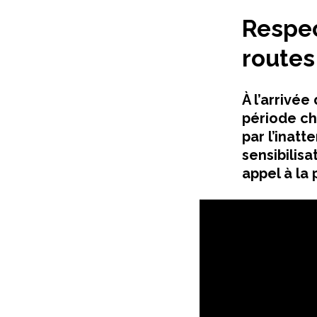
Respec
routes
À l’arrivée
période ch
par l’inat
sensibilis
appel à la