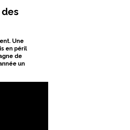
 des
lient. Une
s en péril
pagne de
 année un