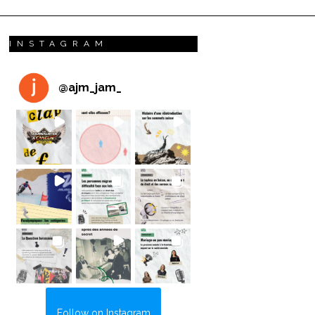
INSTAGRAM
@
ajm_jam_
Follow on Instagram