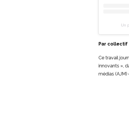
Un p
Par collectif
Ce travail jour
innovants », d
médias (AJM) d