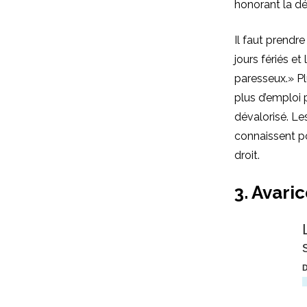
honorant la d
Il faut prendre
jours fériés e
paresseux.» Pl
plus d’emploi 
dévalorisé. L
connaissent po
droit.
3. Avari