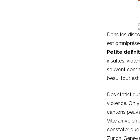
Dans les disco
est omniprésent
Petite défini
insultes, viol
souvent comme 
beau, tout est
Des statistiqu
violence. On y
cantons peuve
Ville arrive e
constater que 
Zurich, Genèv