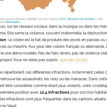
urs, sur les réseaux sociaux, dans la musique ou dans les médi
e. Elle sème la violence, souvent irrationnelle, la destruction
tion
: la colère est le fait de produire des excès en paroles ou 
ences ou meurtre. Aux yeux des voisins français ou allemands, l
une élève modèle. Peu de faits divers, pas de violence visib
 propre. Vous ne serez pas surpris :
que des clichés
.
es répertorient ces différentes infractions, notamment celle
 retrouve les assassinats, les viols ou les menaces. Dans cette
nt être considérés comme étant plus violents, voire
«colériq
n première position avec
12,4 infractions
pour 100’000 habitan
les infractions sont plus fréquentes dans les cantons urbains
e ou Vaud.