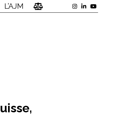
L’AJM
uisse,