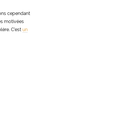
rtons cependant
es motivées
lère. C'est
un