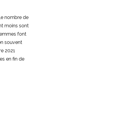
e le nombre de
ent moins sont
s femmes font
ien souvent
re 2021
es en fin de