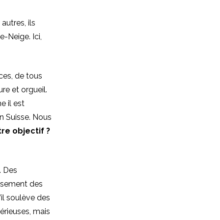
utres, ils
e-Neige. Ici,
ices, de tous
re et orgueil.
e il est
en Suisse. Nous
re objectif ?
. Des
assement des
’il soulève des
érieuses, mais