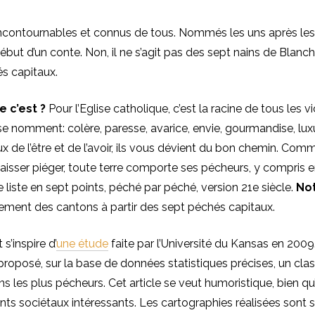
 incontournables et connus de tous. Nommés les uns après les a
ébut d’un conte. Non, il ne s’agit pas des sept nains de Blanch
és capitaux.
 c’est ?
Pour l’Eglise catholique, c’est la racine de tous les v
 se nomment: colère, paresse, avarice, envie, gourmandise, luxu
x de l’être et de l’avoir, ils vous dévient du bon chemin. Comm
laisser piéger, toute terre comporte ses pécheurs, y compris 
liste en sept points, péché par péché, version 21e siècle.
Not
ement des cantons à partir des sept péchés capitaux.
s’inspire d’
une étude
faite par l’Université du Kansas en 2009
proposé, sur la base de données statistiques précises, un cl
ns les plus pécheurs. Cet article se veut humoristique, bien qu
s sociétaux intéressants. Les cartographies réalisées sont s