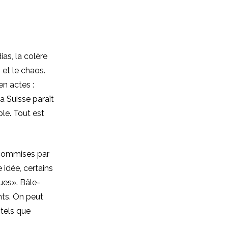
as, la colère
 et le chaos.
en actes :
a Suisse paraît
le. Tout est
s commises par
 idée, certains
ues». Bâle-
ts. On peut
 tels que