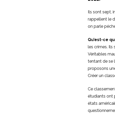
Ils sont sept,
rappellent le d
on parle péch
Qu’est-ce que
les crimes. Ils
Véritables mau
tentant de se 
proposons une 
Créer un class
Ce classement 
étudiants ont 
états américai
questionnement