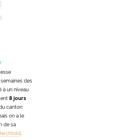
resse
x semaines des
é à un niveau
isent
8 jours
n du canton
ais on a le
on de sa
Berchtold
,