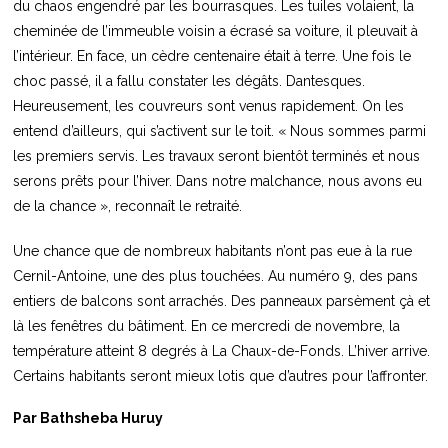
du chaos engendré par les bourrasques. Les tuiles volaient, la
cheminée de l’immeuble voisin a écrasé sa voiture, il pleuvait à
l’intérieur. En face, un cèdre centenaire était à terre. Une fois le
choc passé, il a fallu constater les dégâts. Dantesques.
Heureusement, les couvreurs sont venus rapidement. On les
entend d’ailleurs, qui s’activent sur le toit. « Nous sommes parmi
les premiers servis. Les travaux seront bientôt terminés et nous
serons prêts pour l’hiver. Dans notre malchance, nous avons eu
de la chance », reconnaît le retraité.
Une chance que de nombreux habitants n’ont pas eue à la rue
Cernil-Antoine, une des plus touchées. Au numéro 9, des pans
entiers de balcons sont arrachés. Des panneaux parsèment çà et
là les fenêtres du bâtiment. En ce mercredi de novembre, la
température atteint 8 degrés à La Chaux-de-Fonds. L’hiver arrive.
Certains habitants seront mieux lotis que d’autres pour l’affronter.
Par Bathsheba Huruy