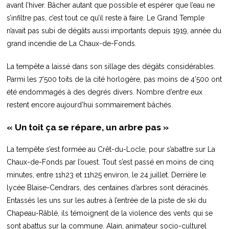
avant l’hiver. Bâcher autant que possible et espérer que l’eau ne
s’infiltre pas, c’est tout ce qu’il reste à faire. Le Grand Temple
n’avait pas subi de dégâts aussi importants depuis 1919, année du
grand incendie de La Chaux-de-Fonds.
La tempête a laissé dans son sillage des dégâts considérables.
Parmi les 7’500 toits de la cité horlogère, pas moins de 4’500 ont
été endommagés à des degrés divers. Nombre d’entre eux
restent encore aujourd’hui sommairement bâchés.
« Un toit ça se répare, un arbre pas »
La tempête s’est formée au Crêt-du-Locle, pour s’abattre sur La
Chaux-de-Fonds par l’ouest. Tout s’est passé en moins de cinq
minutes, entre 11h23 et 11h25 environ, le 24 juillet. Derrière le
lycée Blaise-Cendrars, des centaines d’arbres sont déracinés.
Entassés les uns sur les autres à l’entrée de la piste de ski du
Chapeau-Râblé, ils témoignent de la violence des vents qui se
sont abattus sur la commune. Alain, animateur socio-culturel