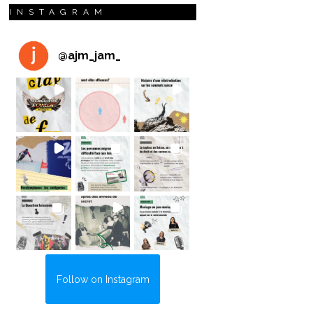
INSTAGRAM
@
ajm_jam_
Follow on Instagram