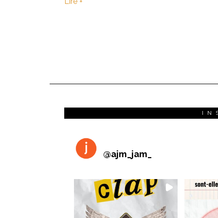
Lire +
IN
@
ajm_jam_