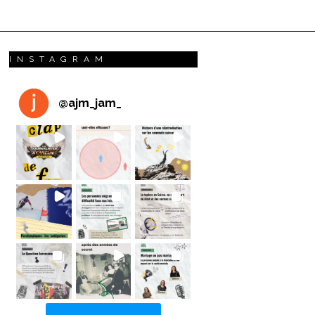
INSTAGRAM
@
ajm_jam_