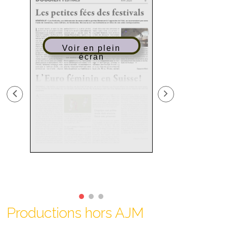
Voir en plein
Voir en
écran
écr
Productions hors AJM