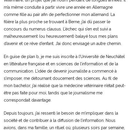
vétérinaire, un projet que j’ai nourri pendant de longues années. Il
m’a même conduite à partir vivre une année en Allemagne
comme fille au pair afin de perfectionner mon allemand. La
filière la plus proche se trouvant à Berne, j’ai dû passer le
concours du numerus clausus. L’échec qui s’en est suivi a
malheureusement (ou heureusement) balayé tous mes plans
d’avenir et ce rêve d’enfant. J’ai donc envisagé un autre chemin.
En guise de plan b, je me suis inscrite à l’Université de Neuchâtel
en littérature française et en sciences de l’information et de la
communication. L’idée de devenir journaliste a commencé à
s’imposer, me détournant doucement des sciences. Au fil de
mon bachelor, j’ai réalisé que la médecine vétérinaire n’était peut-
être pas faite pour moi, tandis que le journalisme me
correspondait davantage.
Depuis toujours, j’ai ressenti le besoin de m’impliquer dans la
société et de contribuer à la diffusion de l’information. Nous
avions, dans ma famille, un rituel où, plusieurs soirs par semaine,