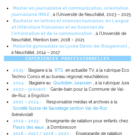
Master en journalisme et communication, orientation
journalisme (MAJ)
, à l’Université de Neuchâtel, 2023 – 2025
Bachelor en lettres et sciences humaines, en Langue
et littérature françaises et en Sciences de
l’information et de la communication
, à l’Université de
Neuchâtel, Mention bien, 2018 – 2021
Maturité gymnasiale au Lycée Denis-de-Rougemont
,
à Neuchâtel, 2014 – 2017
EXPÉRIENCES PROFESSIONNELLES
2025 :
Stagiaire à la
RTS
en actualité TV, à la rubrique Eco
Techno Conso et au bureau régional neuchâtelois
2024 :
Stagiaire au
Quotidien Jurassien
, à la rubrique Jura
2020 – présent :
Garde-bain pour la Commune de Val-
de-Ruz, à Engollon
2021 – 2024 :
Responsable médias et archives à la
Société Suisse de Sauvetage section Val-de-Ruz
(bénévolat)
2019 – 2023 :
Enseignante de natation pour enfants chez
Fleurs des eaux
, à Dombresson
2016 – 2017 / 2018 – 2023 :
Enseignante de natation