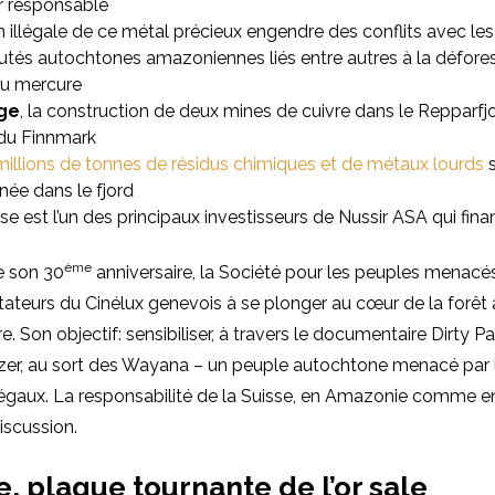
r responsable
on illégale de ce métal précieux engendre des conflits avec les
s autochtones amazoniennes liés entre autres à la déforest
au mercure
ge
, la construction de deux mines de cuivre dans le Repparf
 du Finnmark
millions de tonnes de résidus chimiques et de métaux lourds
s
ée dans le fjord
se est l’un des principaux investisseurs de Nussir ASA qui fina
ème
e son 30
anniversaire, la Société pour les peuples menacé
ctateurs du Cinélux genevois à se plonger au cœur de la forê
e. Son objectif: sensibiliser, à travers le documentaire Dirty P
zer, au sort des Wayana – un peuple autochtone menacé par l
illégaux. La responsabilité de la Suisse, en Amazonie comme e
iscussion.
e, plaque tournante de l’or sale