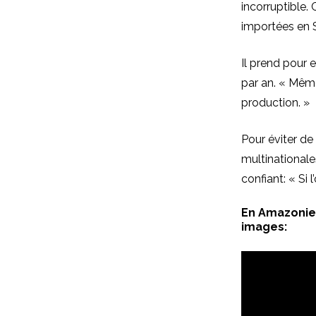
incorruptible
importées en 
Il prend pour 
par an. « Même 
production. »
Pour éviter de
multinationale
confiant: « Si l
En Amazonie,
images: