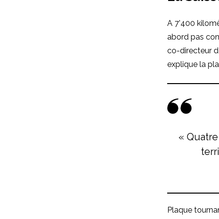
A 7’400 kilomè
abord pas conc
co-directeur d
explique la pl
« Quatre
terr
Plaque tournan