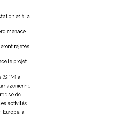
ation et à la
jord menace
eront rejetés
nce le projet
s (SPM) a
t amazonienne
aradise de
es activités
n Europe, a