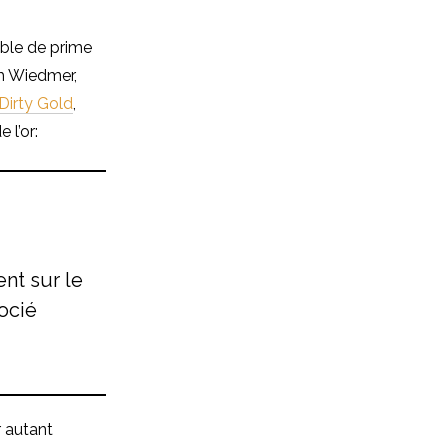
mble de prime
ph Wiedmer,
Dirty Gold
,
 l’or:
nt sur le
gocié
r autant