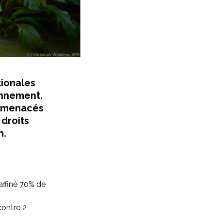
tionales
ronnement.
s menacés
 droits
n.
affiné 70% de
contre 2