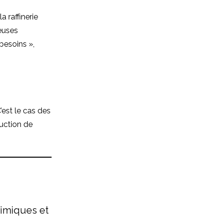
 raffinerie
euses
besoins »,
’est le cas des
uction de
himiques et