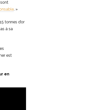
 sont
ponsable
. »
15 tonnes d’or
pas à sa
les
mer est
ur en