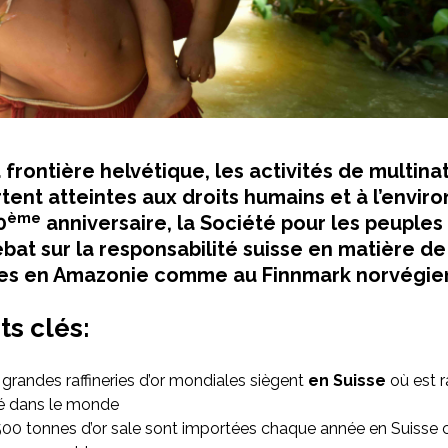
 frontière helvétique, les activités de multina
rtent atteintes aux droits humains et à l’envi
ème
0
anniversaire, la Société pour les peuple
bat sur la responsabilité suisse en matière de
es en Amazonie comme au Finnmark norvégie
ts clés:
 grandes raffineries d’or mondiales siègent
en Suisse
où est r
ié dans le monde
500 tonnes d’or sale sont importées chaque année en Suisse 