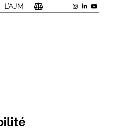
L’AJM
ilité