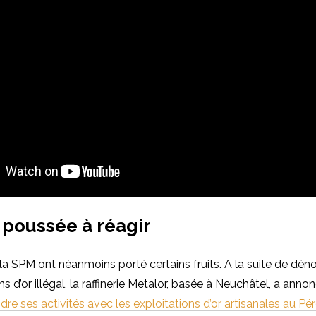
 poussée à réagir
 la SPM ont néanmoins porté certains fruits. A la suite de dén
s d’or illégal, la raffinerie Metalor, basée à Neuchâtel, a annon
re ses activités avec les exploitations d’or artisanales au Pér