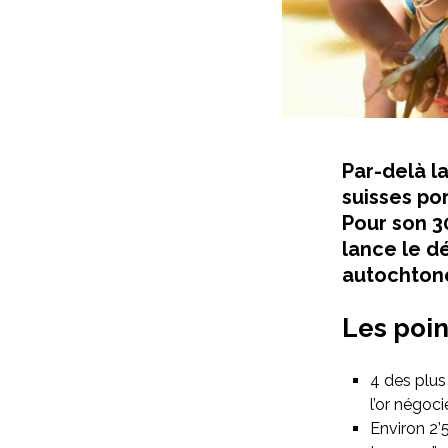
Par-delà la
suisses po
Pour son 3
lance le dé
autochton
Les poin
4 des plus
l’or négoc
Environ 2’