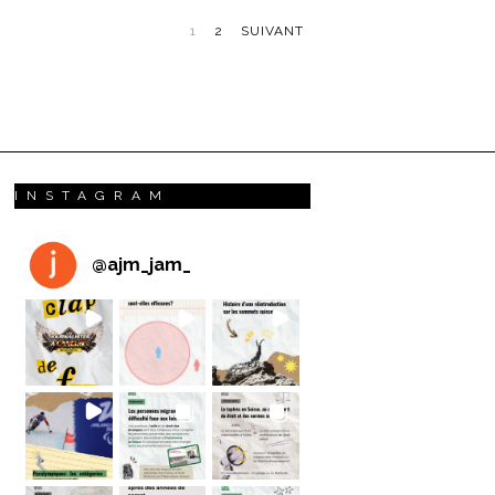
1
2
SUIVANT
INSTAGRAM
@
ajm_jam_