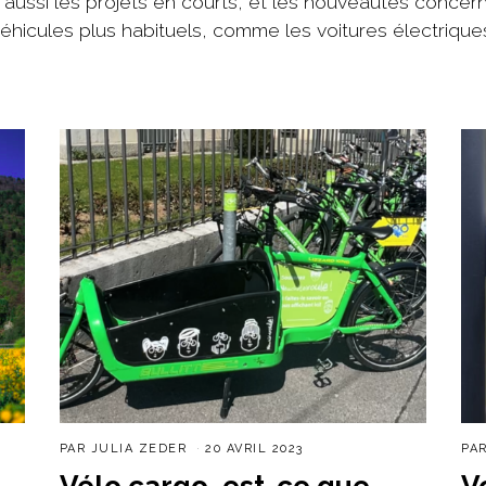
 aussi les projets en courts, et les nouveautés concer
éhicules plus habituels, comme les voitures électrique
PAR
JULIA ZEDER
20 AVRIL 2023
PA
Vélo cargo, est-ce que
V