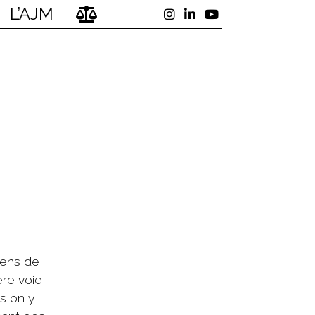
L’AJM
yens de
ère voie
is on y