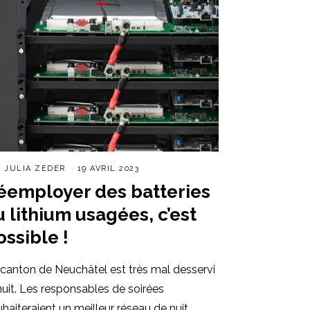
R
JULIA ZEDER
19 AVRIL 2023
éemployer des batteries
u lithium usagées, c’est
ossible !
 canton de Neuchâtel est très mal desservi
nuit. Les responsables de soirées
haiteraient un meilleur réseau de nuit.