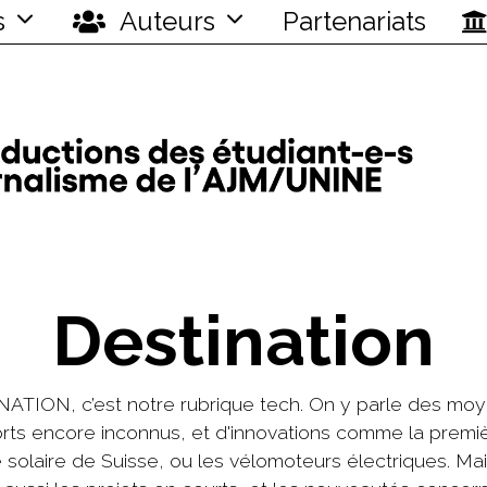
s
Auteurs
Partenariats
Destination
ATION, c’est notre rubrique tech. On y parle des mo
rts encore inconnus, et d'innovations comme la premi
 solaire de Suisse, ou les vélomoteurs électriques. Ma