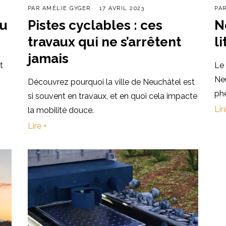
PAR
AMÉLIE GYGER
17 AVRIL 2023
PA
du
Pistes cyclables : ces
N
travaux qui ne s’arrêtent
l
jamais
t
Le 
Ne
Découvrez pourquoi la ville de Neuchâtel est
phé
si souvent en travaux, et en quoi cela impacte
Lir
la mobilité douce.
Lire +