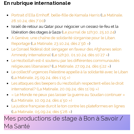
En rubrique internationale
Portrait d’Ella Emhoff, belle-fille de Kamala Harris
(
La Matinale,
28.10.24, dès 7’00
)
Israël de retour au Qatar pour négocier un cessez-le-feu et la
libération des otages à Gaza (
Le journal de 12h30, 25.10.24
)
A Genève, une chaîne de solidarité s’organise pour le Liban.
Reportage
(
La Matinale, 23.10.24, dès 2’56 »
)
Le
Conseil fédéral doit s’engager en faveur des Afghanes selon
Amnesty International
(
Le 12h30, 01.10.24, dès 10’27 »
)
Le Hezbollah est-il soutenu par les différentes communautés
religieuses libanaises?
(
La Matinale, 27.09.24, dès 5’22 »
)
Le collectif urgences Palestine appelle à la solidarité avec le Liban
(
La Matinale, 25.09.24, dès 1’15 »)
Les attaques des beepers du Hezbollah respectent-elles le droit
international?
(
La Matinale, 20.09.24, dès 11’09 »
)
« Le Monde ne peux pas laisser la guerre au Soudan continuer »
(
La Matinale, 10.09.24, dès 4’50 »
)
La justice française durcit le ton contre les
plateformes en lignes
(
La Mat
inale, 05.09.24,
dès 5’28 »
)
Mes productions de stage à Bon à Savoir /
Ma Santé