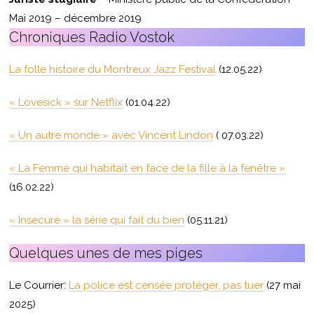
Mai 2019 – décembre 2019
Chroniques Radio Vostok
La folle histoire du Montreux Jazz Festival
(12.05.22)
« Lovesick » sur Netflix
(01.04.22)
« Un autre monde » avec Vincent Lindon
( 07.03.22)
« La Femme qui habitait en face de la fille à la fenêtre »
(16.02.22)
« Insecure » la série qui fait du bien
(05.11.21)
Quelques unes de mes piges
Le Courrier:
La police est censée protéger, pas tuer
(27 mai
2025)