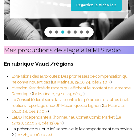
Regardez la vidéo ici!
Mes productions de stage à la RTS radio
En rubrique Vaud /régions
Extensions des autoroutes: Des promesses de compensation qui
ne convainquent pas
(
La Matinale, 25.10.24, dès 2’10 »
)
Yverdon s’est doté de radars qui affichent le montant de l’amende.
Reportage
(
La Matinale, 19.10.24, dès 3′
)
Le Conseil fédéral serre la vis contre les pétarades et autres bruits
routiers: reportage chez JP Mécanique au Lignon
(
La Matinale,
19.10.24, dès 1’40 »
)
LaBD indépendante à l’honneur au Comet Comic Market
(
Le
12h30, 12.10.24, dès 13’05 »
)
La présence du loup influence-t-elle le comportement des bovins
? (
Le 12h30, 06.10.24
)
.