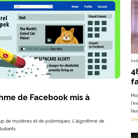
PA
4
f
Mon
ithme de Facebook mis à
l'e
fau
Lir
coup de mystères et de polémiques. L'algorithme de
tudiants