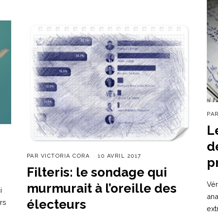
PA
L
d
PAR
VICTORIA CORA
10 AVRIL 2017
p
Filteris: le sondage qui
Vér
murmurait à l’oreille des
i
ana
électeurs
rs
ext