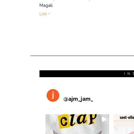
Magali
Lire +
IN
@
ajm_jam_